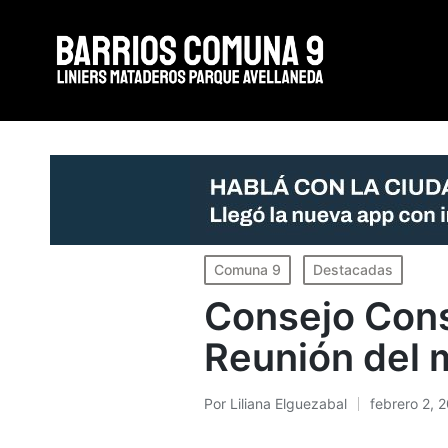
Portada
»
Consejo Consultivo Comunal 9. Reunión del mes de
Publicado
Comuna 9
Destacadas
en
Consejo Cons
Reunión del
Por
Liliana Elguezabal
febrero 2, 
Publicado
por