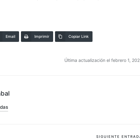
Email
Imprimir
Copiar Link
Última actualización el febrero 1, 20
abal
adas
SIGUIENTE ENTRAD