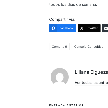
todos los días de semana.
Compartir vía:
Facebook
Twitter
Comuna 9
Consejo Consultivo
Etiquetas:
Liliana Elguez
Ver todas las entr
Navegación
ENTRADA ANTERIOR