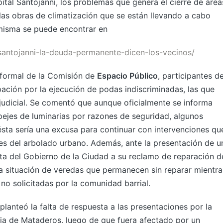
spital Santojanni, los problemas que genera el cierre de área
 las obras de climatización que se están llevando a cabo
 misma se puede encontrar en
santojanni-la-deuda-permanente-dicen-los-vecinos/
 formal de la Comisión de
Espacio Público
, participantes d
ción por la ejecución de podas indiscriminadas, las que
 judicial. Se comentó que aunque oficialmente se informa
ejes de luminarias por razones de seguridad, algunos
ésta sería una excusa para continuar con intervenciones qu
res del arbolado urbano. Además, ante la presentación de u
sta del Gobierno de la Ciudad a su reclamo de reparación d
a situación de veredas que permanecen sin reparar mientra
 no solicitadas por la comunidad barrial.
 planteó la falta de respuesta a las presentaciones por la
eria de Mataderos, luego de que fuera afectado por un