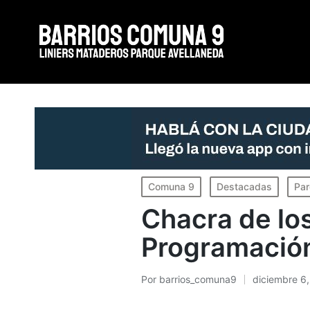
Portada
»
Chacra de los Remedios Programación próximo fin d
Publicado
Comuna 9
Destacadas
Par
en
Chacra de lo
Programación
Por
barrios_comuna9
diciembre 6
Publicado
por