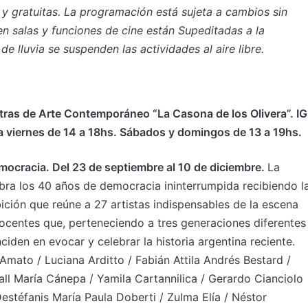
 y gratuitas. La programación está sujeta a cambios sin
en salas y funciones de cine están Supeditadas a la
e lluvia se suspenden las actividades al aire libre.
ras de Arte Contemporáneo “La Casona de los Olivera”. IG
 viernes de 14 a 18hs. Sábados y domingos de 13 a 19hs.
mocracia. Del 23 de septiembre al 10 de diciembre.
La
bra los 40 años de democracia ininterrumpida recibiendo l
bición que reúne a 27 artistas indispensables de la escena
ocentes que, perteneciendo a tres generaciones diferentes
nciden en evocar y celebrar la historia argentina reciente.
Amato / Luciana Arditto / Fabián Attila Andrés Bestard /
all María Cánepa / Yamila Cartannilica / Gerardo Cianciolo
stéfanis María Paula Doberti / Zulma Elía / Néstor