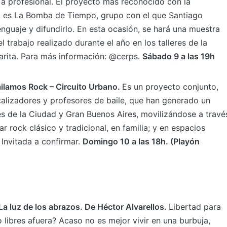
 a profesional. El proyecto más reconocido con la
a, es La Bomba de Tiempo, grupo con el que Santiago
enguaje y difundirlo. En esta ocasión, se hará una muestra
l trabajo realizado durante el año en los talleres de la
arita. Para más información: @cerps.
Sábado 9 a las 19h
ilamos Rock – Circuito Urbano.
Es un proyecto conjunto,
icalizadores y profesores de baile, que han generado un
es de la Ciudad y Gran Buenos Aires, movilizándose a travé
ar rock clásico y tradicional, en familia; y en espacios
 Invitada a confirmar.
Domingo 10 a las 18h. (Playón
a luz de los abrazos. De Héctor Alvarellos.
Libertad para
ibres afuera? Acaso no es mejor vivir en una burbuja,