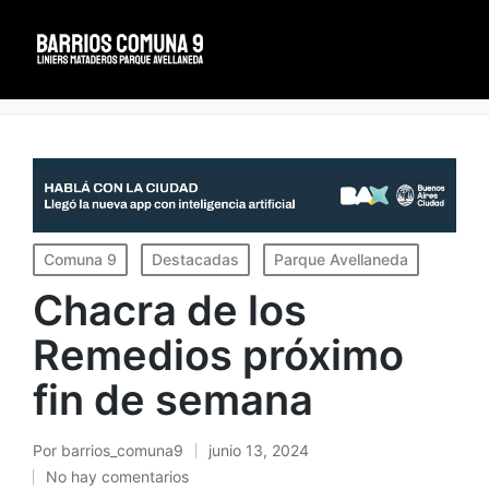
Portada
»
Chacra de los Remedios próximo fin de semana
Publicado
Comuna 9
Destacadas
Parque Avellaneda
en
Chacra de los
Remedios próximo
fin de semana
Por
barrios_comuna9
junio 13, 2024
Publicado
No hay comentarios
por