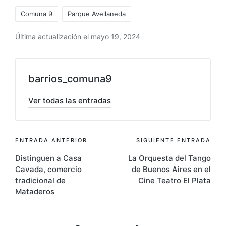
Etiquetas:
Comuna 9
Parque Avellaneda
Última actualización el mayo 19, 2024
barrios_comuna9
Ver todas las entradas
Navegación
ENTRADA ANTERIOR
SIGUIENTE ENTRADA
Distinguen a Casa
La Orquesta del Tango
de
Cavada, comercio
de Buenos Aires en el
entradas
tradicional de
Cine Teatro El Plata
Mataderos