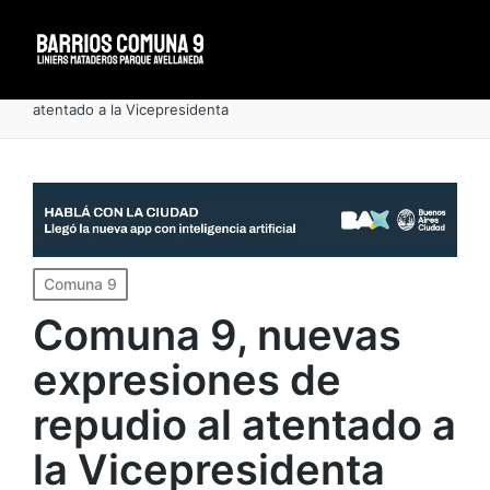
Portada
»
Comuna 9, nuevas expresiones de repudio al
atentado a la Vicepresidenta
Publicado
Comuna 9
en
Comuna 9, nuevas
expresiones de
repudio al atentado a
la Vicepresidenta