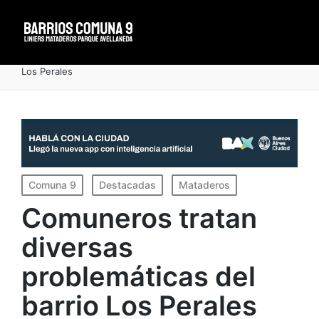
Portada
»
Comuneros tratan diversas problemáticas del barrio
Los Perales
Publicado
Comuna 9
Destacadas
Mataderos
en
Comuneros tratan
diversas
problemáticas del
barrio Los Perales