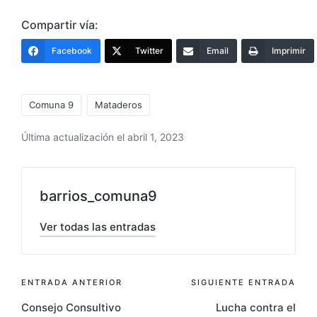
Compartir vía:
Facebook
Twitter
Email
Imprimir
Etiquetas:
Comuna 9
Mataderos
Última actualización el abril 1, 2023
barrios_comuna9
Ver todas las entradas
Navegación
ENTRADA ANTERIOR
SIGUIENTE ENTRADA
Consejo Consultivo
Lucha contra el
de