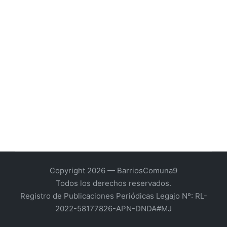
Copyright 2026 — BarriosComuna9
Todos los derechos reservados.
Registro de Publicaciones Periódicas Legajo Nº: RL-
2022-58177826-APN-DNDA#MJ