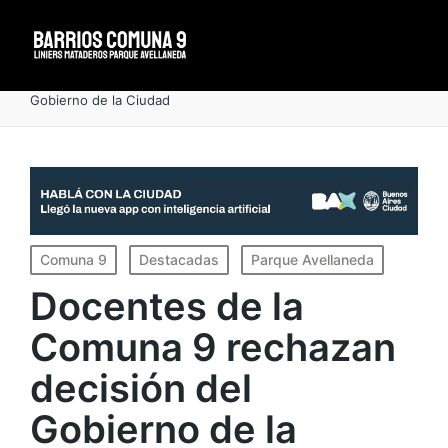
Portada
»
Docentes de la Comuna 9 rechazan decisión del
Gobierno de la Ciudad
Publicado
Comuna 9
Destacadas
Parque Avellaneda
en
Docentes de la
Comuna 9 rechazan
decisión del
Gobierno de la