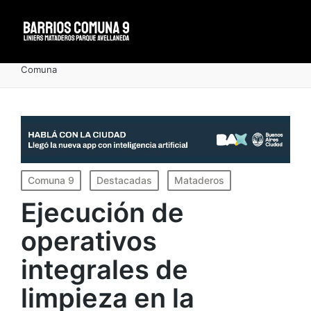
Portada
»
Ejecución de operativos integrales de limpieza en la
Comuna
Publicado
Comuna 9
Destacadas
Mataderos
en
Ejecución de
operativos
integrales de
limpieza en la