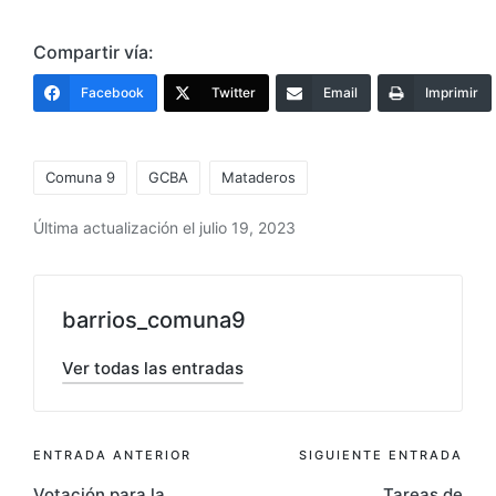
Compartir vía:
Facebook
Twitter
Email
Imprimir
Etiquetas:
Comuna 9
GCBA
Mataderos
Última actualización el julio 19, 2023
barrios_comuna9
Ver todas las entradas
Navegación
ENTRADA ANTERIOR
SIGUIENTE ENTRADA
Votación para la
Tareas de