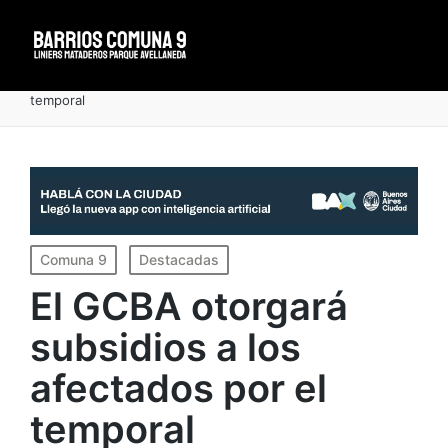
Portada
»
El GCBA otorgará subsidios a los afectados por el
temporal
Publicado
Comuna 9
Destacadas
en
El GCBA otorgará
subsidios a los
afectados por el
temporal