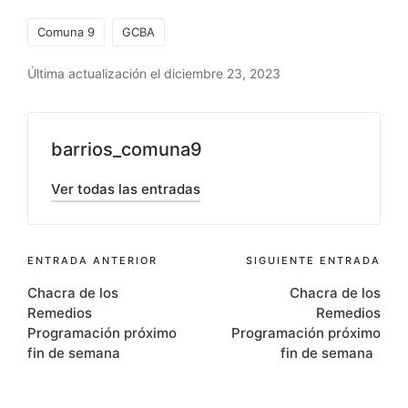
Etiquetas:
Comuna 9
GCBA
Última actualización el diciembre 23, 2023
barrios_comuna9
Ver todas las entradas
Navegación
ENTRADA ANTERIOR
SIGUIENTE ENTRADA
Chacra de los
Chacra de los
de
Remedios
Remedios
entradas
Programación próximo
Programación próximo
fin de semana
fin de semana