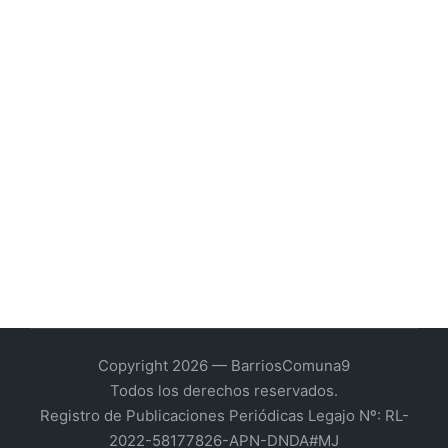
Copyright 2026 — BarriosComuna9
Todos los derechos reservados.
Registro de Publicaciones Periódicas Legajo Nº: RL-
2022-58177826-APN-DNDA#MJ