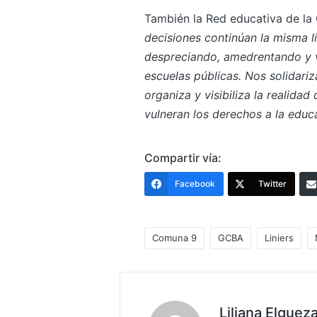
También la Red educativa de la
decisiones continúan la misma l
despreciando, amedrentando y va
escuelas públicas. Nos solidari
organiza y visibiliza la realida
vulneran los derechos a la educ
Compartir vía:
Facebook
Twitter
Comuna 9
GCBA
Liniers
Etiquetas:
Liliana Elguez