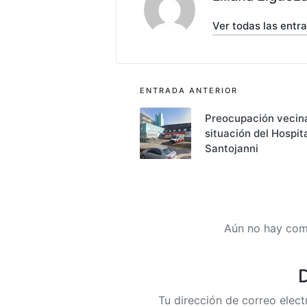
Ver todas las entr
Navegación
ENTRADA ANTERIOR
de
Preocupación vecina
situación del Hospit
entradas
Santojanni
Aún no hay com
D
Tu dirección de correo elect