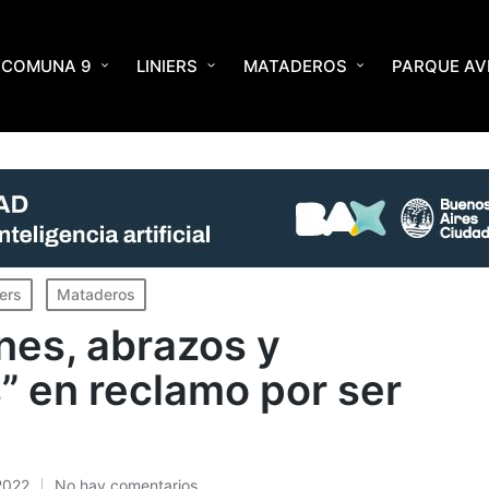
COMUNA 9
LINIERS
MATADEROS
PARQUE AV
mo por ser escuchados
iers
Mataderos
nes, abrazos y
” en reclamo por ser
2022
No hay comentarios