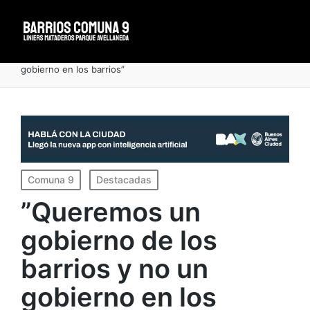
Portada
»
”Queremos un gobierno de los barrios y no un
gobierno en los barrios”
Publicado
Comuna 9
Destacadas
en
”Queremos un
gobierno de los
barrios y no un
gobierno en los