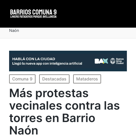
Portada
»
Más protestas vecinales contra las torres en Barrio
Naón
Publicado
Comuna 9
Destacadas
Mataderos
en
Más protestas
vecinales contra las
torres en Barrio
Naón